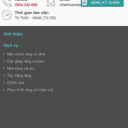
ĐĂNG KÝ KHÁM
0934.343.689
nhakhoavietphaphl@gmail.com
Thời gian làm việc:
Từ 7h30 - 19h00 (T2-CN)
Giới thiệu
Dịch vụ
Nắn chỉnh răng cố định
Cấy ghép răng implant
Nha khoa trẻ em
Tẩy trắng răng
Chỉnh nha
Phục hình răng sứ thẩm mỹ