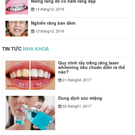
Niềng răng để có hàm răng đẹp
13 tháng12, 2016
Nghiến răng ban đêm
13 tháng12, 2016
TIN TỨC
NHA KHOA
 vuitton
louis vuitton keepall replica
goyard 
Quy trình tẩy trắng răng laser
whitening tiêu chuẩn diễn ra thế
nào?
01 tháng04, 2017
Dung dịch súc miệng
02 tháng01, 2017