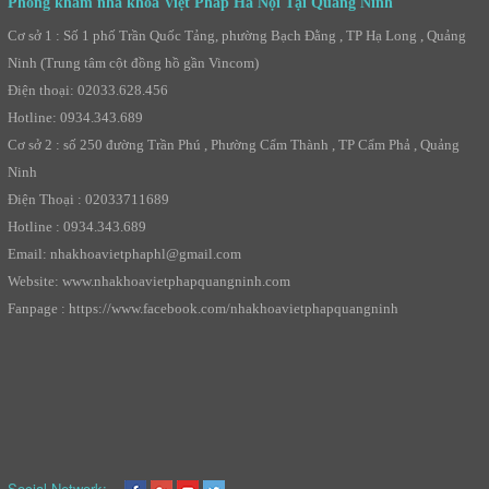
Phòng khám nha khoa Việt Pháp Hà Nội Tại Quảng Ninh
Cơ sở 1 : Số 1 phố Trần Quốc Tảng, phường Bạch Đằng , TP Hạ Long , Quảng
Ninh (Trung tâm cột đồng hồ gần Vincom)
Điện thoại: 02033.628.456
Hotline: 0934.343.689
Cơ sở 2 : số 250 đường Trần Phú , Phường Cẩm Thành , TP Cẩm Phả , Quảng
Ninh
Điện Thoại : 02033711689
Hotline : 0934.343.689
Email: nhakhoavietphaphl@gmail.com
Website: www.nhakhoavietphapquangninh.com
Fanpage : https://www.facebook.com/nhakhoavietphapquangninh
Social Network: