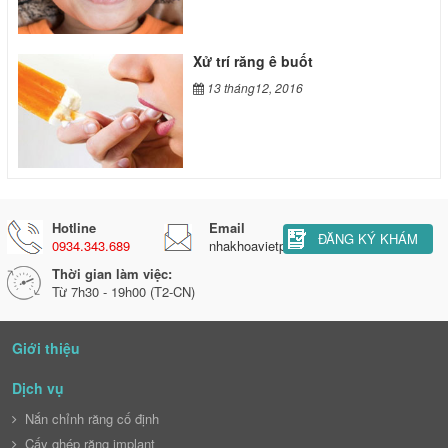
Xử trí răng ê buốt
13 tháng12, 2016
Hotline
Email
ĐĂNG KÝ KHÁM
0934.343.689
nhakhoavietphaphl@gmail.com
Thời gian làm việc:
Từ 7h30 - 19h00 (T2-CN)
Giới thiệu
Dịch vụ
Nắn chỉnh răng cố định
Cấy ghép răng implant