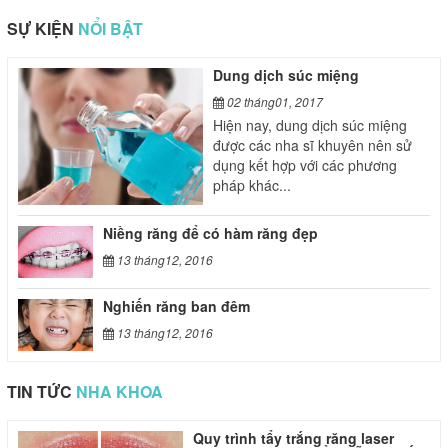
SỰ KIỆN
NỔI BẬT
Dung dịch súc miệng
02 tháng01, 2017
Hiện nay, dung dịch súc miệng
được các nha sĩ khuyên nên sử
dụng kết hợp với các phương
pháp khác...
Niềng răng để có hàm răng đẹp
13 tháng12, 2016
Nghiến răng ban đêm
13 tháng12, 2016
TIN TỨC
NHA KHOA
oyard replica
replica Jordan 4
high quality
Quy trình tẩy trắng răng laser