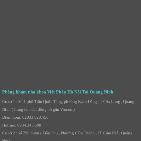
Phòng khám nha khoa Việt Pháp Hà Nội Tại Quảng Ninh
Cơ sở 1 : Số 1 phố Trần Quốc Tảng, phường Bạch Đằng , TP Hạ Long , Quảng
Ninh (Trung tâm cột đồng hồ gần Vincom)
Điện thoại: 02033.628.456
Hotline: 0934.343.689
Cơ sở 2 : số 250 đường Trần Phú , Phường Cẩm Thành , TP Cẩm Phả , Quảng
Ninh