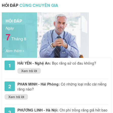
HỎI ĐÁP
CÙNG CHUYÊN GIA
HỎI ĐÁP
Ngày
7
Tháng 8
Xem thêm
HẢI YẾN - Nghệ An:
Bọc răng sứ có đau không?
1
Xem trả lời
PHAN MINH - Hải Phòng:
Có những loại mắc cài niềng
2
răng nào?
Xem trả lời
PHƯƠNG LINH - Hà Nội:
Chi phí trồng răng giả hết bao
3