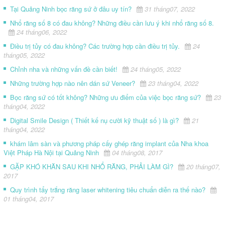
Tại Quảng Ninh bọc răng sứ ở đâu uy tín?
31 tháng07, 2022
Nhổ răng số 8 có đau không? Những điều cần lưu ý khi nhổ răng số 8.
24 tháng06, 2022
Điều trị tủy có đau không? Các trường hợp cần điều trị tủy.
24
tháng05, 2022
Chỉnh nha và những vấn đề cần biết!
24 tháng05, 2022
Những trường hợp nào nên dán sứ Veneer?
23 tháng04, 2022
Bọc răng sứ có tốt không? Những ưu điểm của việc bọc răng sứ?
23
tháng04, 2022
Digital Smile Design ( Thiết kế nụ cười kỹ thuật số ) là gì?
21
tháng04, 2022
khám lâm sàn và phương pháp cấy ghép răng implant của Nha khoa
Việt Pháp Hà Nội tại Quảng Ninh
04 tháng08, 2017
GẶP KHÓ KHĂN SAU KHI NHỔ RĂNG, PHẢI LÀM GÌ?
20 tháng07,
2017
Quy trình tẩy trắng răng laser whitening tiêu chuẩn diễn ra thế nào?
01 tháng04, 2017