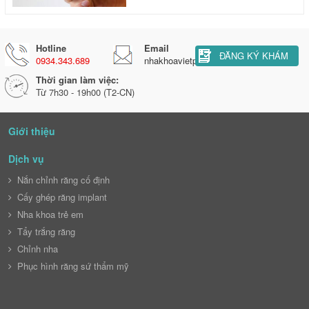
Hotline
Email
ĐĂNG KÝ KHÁM
0934.343.689
nhakhoavietphaphl@gmail.com
Thời gian làm việc:
Từ 7h30 - 19h00 (T2-CN)
Giới thiệu
Dịch vụ
Nắn chỉnh răng cố định
Cấy ghép răng implant
Nha khoa trẻ em
Tẩy trắng răng
Chỉnh nha
Phục hình răng sứ thẩm mỹ