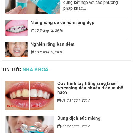
dụng kết hợp với các phương
pháp khác...
Niềng răng để có hàm răng đẹp
13 tháng12, 2016
Nghiến răng ban đêm
13 tháng12, 2016
TIN TỨC
NHA KHOA
oyard replica
replica Jordan 4
high quality
Quy trình tẩy trắng răng laser
whitening tiêu chuẩn diễn ra thế
nào?
01 tháng04, 2017
Dung dịch súc miệng
02 tháng01, 2017