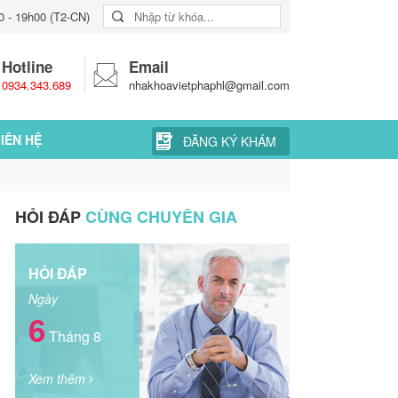
0 - 19h00 (T2-CN)
Hotline
Email
0934.343.689
nhakhoavietphaphl@gmail.com
IÊN HỆ
ĐĂNG KÝ KHÁM
HỎI ĐÁP
CÙNG CHUYÊN GIA
HỎI ĐÁP
Ngày
6
Tháng 8
Xem thêm