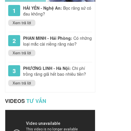
HẢI YẾN - Nghệ An:
Bọc răng sứ có
1
đau không?
Xem trả lời
PHAN MINH - Hải Phòng:
Có những
2
loại mắc cài niềng răng nào?
Xem trả lời
PHƯƠNG LINH - Hà Nội:
Chi phí
3
trồng răng giả hết bao nhiêu tiền?
Xem trả lời
VIDEOS
TƯ VẤN