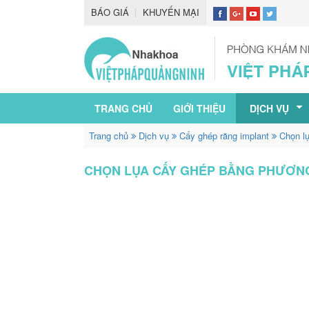
BÁO GIÁ
KHUYẾN MẠI
TRANG CHỦ
GIỚI THIỆU
DỊCH VỤ
Trang chủ
Dịch vụ
Cấy ghép răng implant
Chọn l
CHỌN LỤA CẤY GHÉP BẰNG PHƯƠN