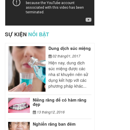
SỰ KIỆN
NỔI BẬT
Dung dịch súc miệng
02 tháng01, 2017
Hiện nay, dung dịch
súc miệng được các
nha sĩ khuyên nên sử
dụng kết hợp với các
phương pháp khác...
Niềng răng để có hàm răng
đẹp
13 tháng12, 2016
Nghiến răng ban đêm