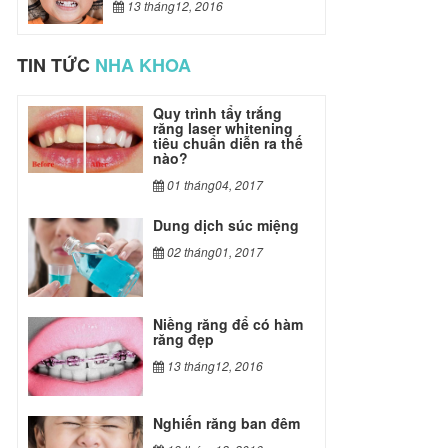
13 tháng12, 2016
TIN TỨC
NHA KHOA
utin
replica gucci
fake louis vuitton belt
fak
Quy trình tẩy trắng
răng laser whitening
tiêu chuẩn diễn ra thế
nào?
01 tháng04, 2017
Dung dịch súc miệng
02 tháng01, 2017
Niềng răng để có hàm
răng đẹp
13 tháng12, 2016
Nghiến răng ban đêm