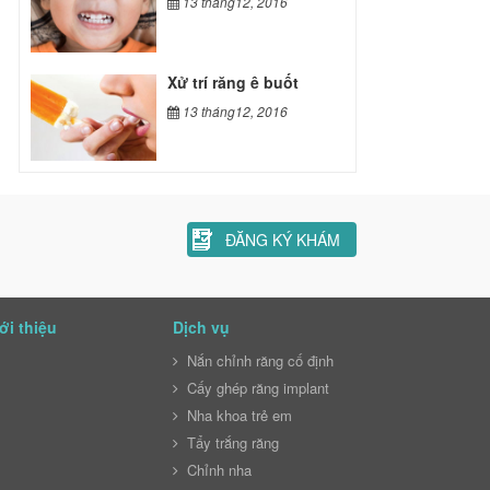
13 tháng12, 2016
Xử trí răng ê buốt
13 tháng12, 2016
ĐĂNG KÝ KHÁM
ới thiệu
Dịch vụ
Nắn chỉnh răng cố định
Cấy ghép răng implant
Nha khoa trẻ em
Tẩy trắng răng
Chỉnh nha