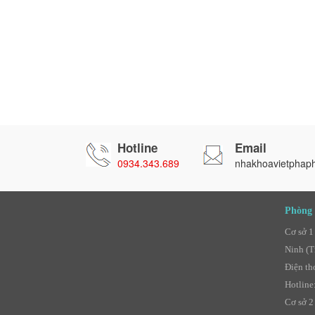
Hotline
Email
0934.343.689
nhakhoavietphap
Phòng 
Cơ sở 1
Ninh (T
Điện th
Hotline
Cơ sở 2