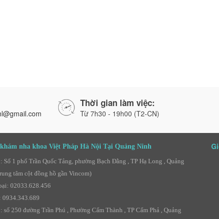
Thời gian làm việc:
hl@gmail.com
Từ 7h30 - 19h00 (T2-CN)
Gi
khám nha khoa Việt Pháp Hà Nội Tại Quảng Ninh
 : Số 1 phố Trần Quốc Tảng, phường Bạch Đằng , TP Hạ Long , Quảng
rung tâm cột đồng hồ gần Vincom)
oại: 02033.628.456
: 0934.343.689
 : số 250 đường Trần Phú , Phường Cẩm Thành , TP Cẩm Phả , Quảng