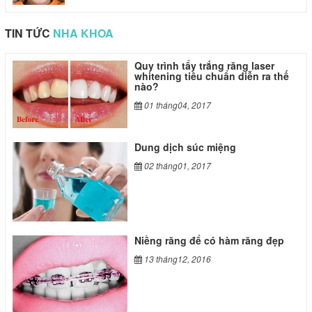
TIN TỨC
NHA KHOA
ndi Backpacks
gucci backpack replica
loui
Quy trình tẩy trắng răng laser
whitening tiêu chuẩn diễn ra thế
nào?
01 tháng04, 2017
Dung dịch súc miệng
02 tháng01, 2017
Niềng răng để có hàm răng đẹp
13 tháng12, 2016