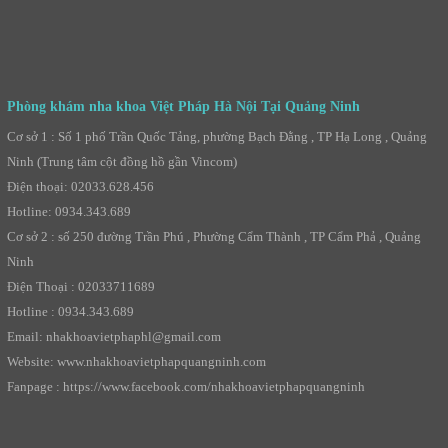
Phòng khám nha khoa Việt Pháp Hà Nội Tại Quảng Ninh
Cơ sở 1 : Số 1 phố Trần Quốc Tảng, phường Bạch Đằng , TP Hạ Long , Quảng
Ninh (Trung tâm cột đồng hồ gần Vincom)
Điện thoại: 02033.628.456
Hotline: 0934.343.689
Cơ sở 2 : số 250 đường Trần Phú , Phường Cẩm Thành , TP Cẩm Phả , Quảng
Ninh
Điện Thoại : 02033711689
Hotline : 0934.343.689
Email: nhakhoavietphaphl@gmail.com
Website: www.nhakhoavietphapquangninh.com
Fanpage : https://www.facebook.com/nhakhoavietphapquangninh