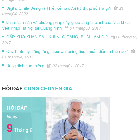
Digital Smile Design ( Thiết kế nụ cười kỹ thuật số ) là gì?
21
tháng04, 2022
khám lâm sàn và phương pháp cấy ghép răng implant của Nha khoa
Việt Pháp Hà Nội tại Quảng Ninh
04 tháng08, 2017
GẶP KHÓ KHĂN SAU KHI NHỔ RĂNG, PHẢI LÀM GÌ?
20 tháng07,
2017
Quy trình tẩy trắng răng laser whitening tiêu chuẩn diễn ra thế nào?
01 tháng04, 2017
Dung dịch súc miệng
02 tháng01, 2017
HỎI ĐÁP
CÙNG CHUYÊN GIA
HỎI ĐÁP
Ngày
9
Tháng 8