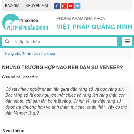
BÁO GIÁ
KHUYẾN MẠI
Trang chủ
Tin tức nha khoa
NHỮNG TRƯỜNG HỢP NÀO NÊN DÁN SỨ VENEER?
Chia sẻ bài viết trên:
Có rất nhiều người nhầm lẫn giữa dán răng sứ và bọc răng sứ.
Bọc răng sứ là bọc nguyên một chiếc vỏ răng lên răng thật, còn
dán sứ thì chỉ dán lên bề mặt răng. Chính vì vậy dán răng sứ
được ưa chuộng hơn về tính thẩm mỹ cao, chân thật. Vậy cụ thể
dán Veneer là gì?
Xem thêm: