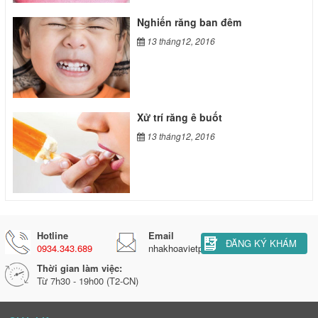
Nghiến răng ban đêm
13 tháng12, 2016
Xử trí răng ê buốt
13 tháng12, 2016
Hotline
Email
ĐĂNG KÝ KHÁM
0934.343.689
nhakhoavietphaphl@gmail.com
Thời gian làm việc:
Từ 7h30 - 19h00 (T2-CN)